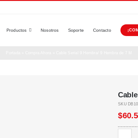
Productos
Nosotros
Soporte
Contacto
¡CO
Portada
»
Compra Ahora
»
Cable Serial 9 Hembra/ 9 Hembra de 7 M
Cable
SKU
DB10
$
60.
Cable