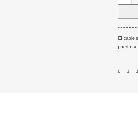
Serial
9
Hembra/
9
Hembra
El cable 
de
puerto se
7
M
cantidad