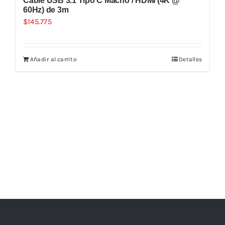
Cable USB 3.1 Tipo C Macho / HDMI (4K @
60Hz) de 3m
$
145.775
Añadir al carrito
Detalles