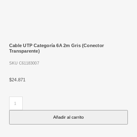
Cable UTP Categoría 6A 2m Gris (Conector
Transparente)
SKU
C61183007
$
24.871
Cable
UTP
Añadir al carrito
Categoría
6A
2m