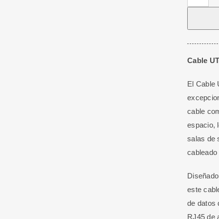
UTP
Categorí
6A
Slim
Verde
Cable UT
De
El Cable 
2M
excepcion
cantidad
cable com
espacio, 
salas de 
cableado 
Diseñado
este cabl
de datos 
RJ45 de a