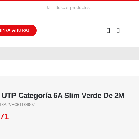
Buscar:
MPRA AHORA!
 UTP Categoría 6A Slim Verde De 2M
6A2V=C61184007
871