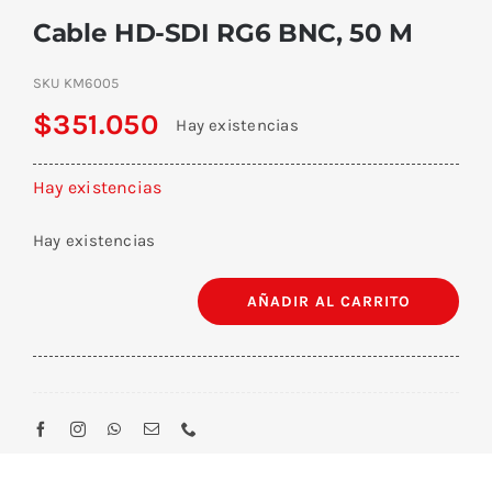
Cable HD-SDI RG6 BNC, 50 M
SKU
KM6005
$
351.050
Hay existencias
Hay existencias
Hay existencias
AÑADIR AL CARRITO
Cable
HD-
SDI
RG6
BNC,
50