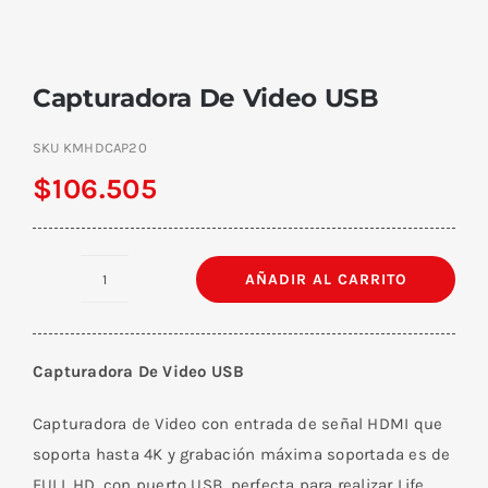
Capturadora De Video USB
SKU
KMHDCAP20
$
106.505
AÑADIR AL CARRITO
Capturadora
De
Video
Capturadora De Video USB
USB
cantidad
Capturadora de Video con entrada de señal HDMI que
soporta hasta 4K y grabación máxima soportada es de
FULL HD, con puerto USB, perfecta para realizar Life