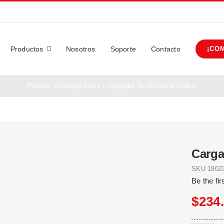
Productos
Nosotros
Soporte
Contacto
¡CO
Portada
»
Compra Ahora
»
Cargador 5V-20V 60W USB-C
Carga
SKU
1802
Be the fir
$
234