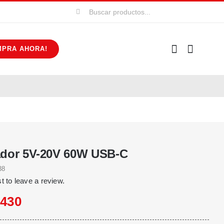
Buscar:
MPRA AHORA!
dor 5V-20V 60W USB-C
38
st to leave a review.
.430