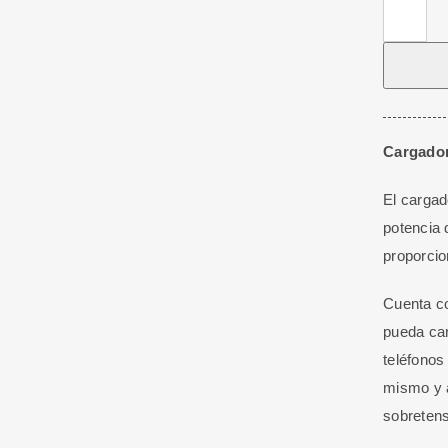
Cargador
5V-
20V
60W
USB-
C
Cargado
cantidad
El cargad
potencia 
proporcio
Cuenta co
pueda car
teléfonos
mismo y a
sobretens