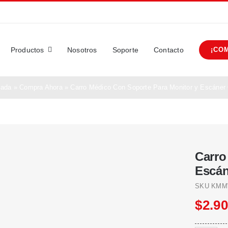
Productos
Nosotros
Soporte
Contacto
¡CO
tada
»
Compra Ahora
»
Carro Médico Con Soporte Para Monitor y Escáner 
Carro
Escán
SKU
KMM
$
2.9