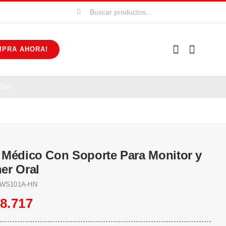
Buscar:
MPRA AHORA!
Oral
 Médico Con Soporte Para Monitor y
er Oral
WS101A-HN
08.717