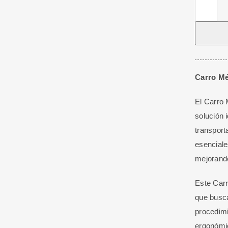
Carro
Médico
Con
Soporte
Para
Monitor
Carro Mé
y
El Carro 
Escáner
solución i
Oral
transport
cantidad
esenciale
mejorando
Este Carr
que busca
procedimi
ergonómic