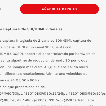
AÑADIR AL CARRITO
Tarjeta
De
Captura
De Captura PCIe SDI/HDMI 2 Canales
PCIe
SDI/HDMI
de captura integrada de 2 canales SDI/HDMI, captura de
2
r un canal HDNI y un canal SDI. Cuenta con
Canales
HDMI1.4 3GSDI, soporta el desentrelazado por hardware de
cantidad
esenta algoritmo de reducción de ruido 3D por lo que
on una imagen más clara. Al igual, tiene salida multi-
on diferentes resoluciones. Admite una velocidad de
ón de 24, 25, 50 y 60 Hz.
ción que proporciona es de:
0P@60/50fps, 1920*1080P@30/25/24fps, 1920*1080i@60/50fps
P@60fps, 720* 480P@60fps, 720*576P@50fps. Requisito