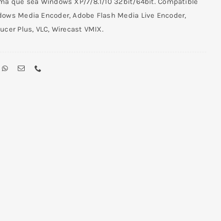
ema que sea Windows XP/7/8.1/10 32bit/64bit. Compatible
dows Media Encoder, Adobe Flash Media Live Encoder,
ucer Plus, VLC, Wirecast VMIX.