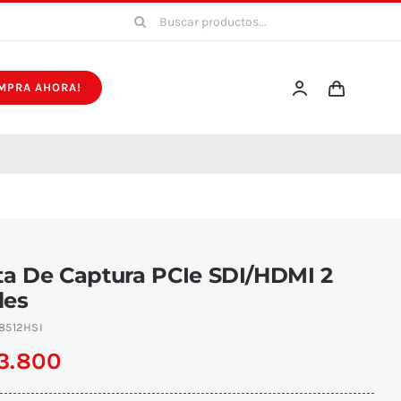
Buscar:
MPRA AHORA!
ta De Captura PCIe SDI/HDMI 2
les
8512HSI
13.800