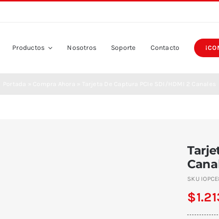
Productos
Nosotros
Soporte
Contacto
¡CO
Portada
»
Compra Ahora
»
Tarjeta De Captura PCIe SDI/HDMI 2 Canales
Tarje
Cana
SKU
IOPCE
$
1.2