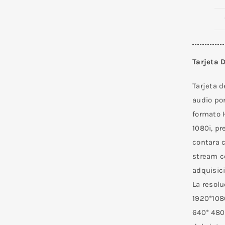
Tarjeta 
Tarjeta 
audio po
formato 
1080i, pr
contara c
stream c
adquisici
La resolu
1920*108
640* 480