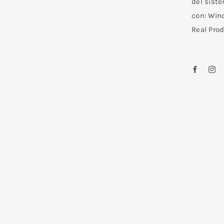
del sist
con: Win
Real Prod