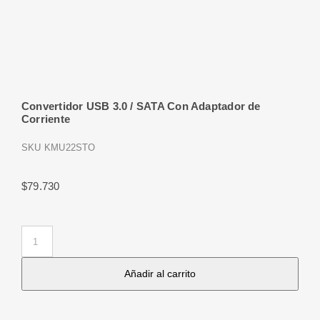
Convertidor USB 3.0 / SATA Con Adaptador de
Corriente
SKU
KMU22STO
$
79.730
Convertidor
USB
Añadir al carrito
3.0
/
SATA