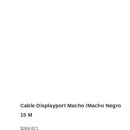
Cable Displayport Macho /Macho Negro
15 M
$
268.821