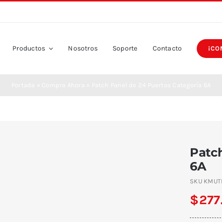
Productos
Nosotros
Soporte
Contacto
¡CO
Portada
»
Compra Ahora
»
Patch Panel de 24 Puertos Categoría 6A
Patch
6A
SKU
KMUT
$
277