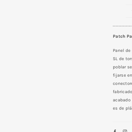
Patch Pa
Panel de
SL de tor
poblar se
fijarse e
conectore
fabricad
acabado n
es de plá