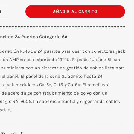
AÑADIR AL CARRITO
Patch
Panel
de
nel de 24 Puertos Categoría 6A
24
Puertos
 conexión RJ45 de 24 puertos para usar con conectores jack
Categoría
sión AMP en un sistema de 19″ 1U. El panel 1U serie SL sin
6A
 suministra con un sistema de gestión de cables lista para
cantidad
n el panel. El panel de la serie SL admite hasta 24
s jack modulares Cat5e, Cat6 y Cat6a. El panel está
o de acero dulce con recubrimiento de polvo con un
egro RAL9005. La superficie frontal y el gestor de cables
stico.