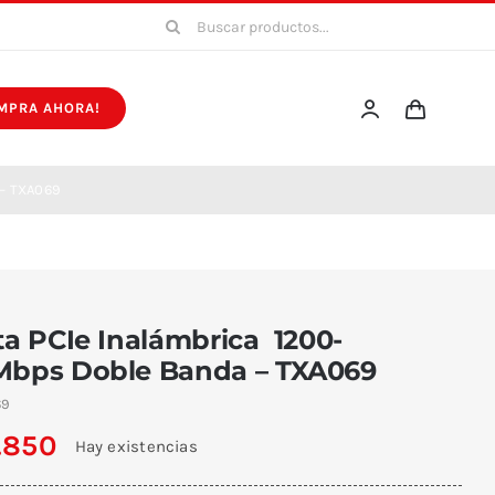
Buscar:
MPRA AHORA!
 – TXA069
ta PCIe Inalámbrica 1200-
Mbps Doble Banda – TXA069
69
.850
Hay existencias