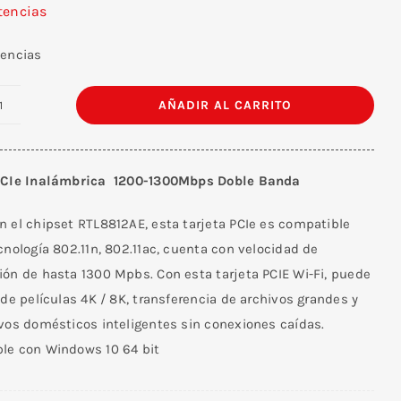
tencias
tencias
AÑADIR AL CARRITO
Tarjeta
PCIe
Inalámbrica
PCIe Inalámbrica 1200-1300Mbps Doble Banda
1200-
1300Mbps
n el chipset RTL8812AE, esta tarjeta PCIe es compatible
Doble
ecnología
802.11n, 802.11ac, cuenta con velocidad de
Banda
ión de hasta 1300 Mpbs. Con esta tarjeta PCIE Wi-Fi, puede
-
 de películas 4K / 8K, transferencia de archivos grandes y
TXA069
ivos domésticos inteligentes sin conexiones caídas.
cantidad
le con Windows 10 64 bit