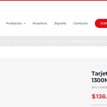
Productos
Nosotros
Soporte
Contacto
¡CO
»
Compra Ahora
»
Tarjeta PCIe Inalámbrica 1200-1300Mbps Doble Banda
Tarje
1300
SKU
TXA0
$
136