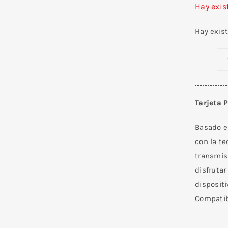
Hay exis
Hay exis
Tarjeta 
Basado e
con la t
transmis
disfrutar
disposit
Compatib