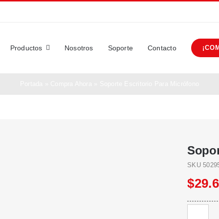
Productos
Nosotros
Soporte
Contacto
¡CO
Portada
»
Compra Ahora
»
Soporte Escritorio Para Micrófono
Sopor
SKU
5029
$
29.
Soporte