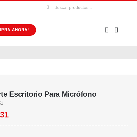
Buscar:
MPRA AHORA!
te Escritorio Para Micrófono
51
631