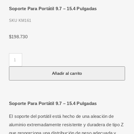
Soporte Para Portátil 9.7 – 15.4 Pulgadas
SKU
KM161
$
198.730
Soporte
Para
Añadir al carrito
Portátil
9.7
-
15.4
Soporte Para Portátil 9.7 – 15.4 Pulgadas
Pulgadas
cantidad
El soporte del portátil está hecho de una aleación de
aluminio extremadamente resistente y duradera de tipo Z
que proporciona una distribución de peso adecuada y