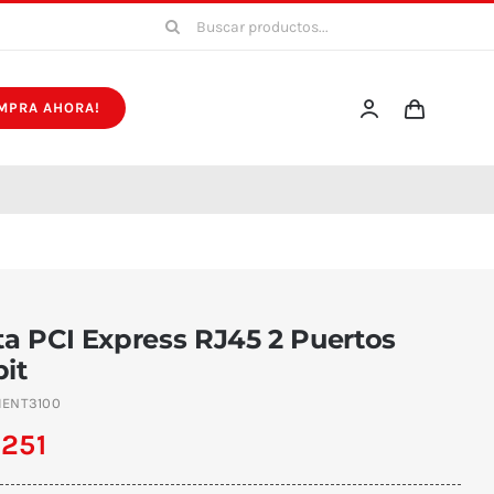
Buscar:
MPRA AHORA!
ta PCI Express RJ45 2 Puertos
it
IENT3100
.251