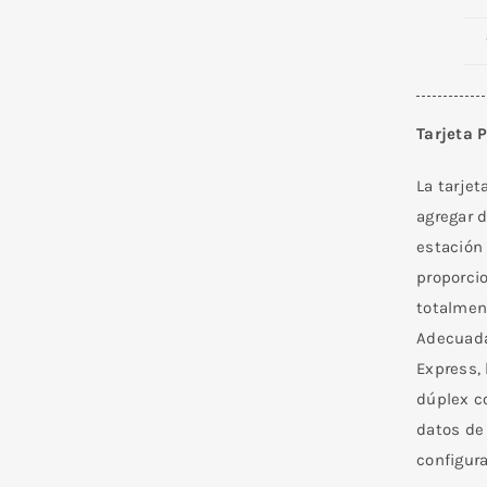
Tarjeta 
La tarjet
agregar d
estación 
proporci
totalmen
Adecuada
Express, 
dúplex c
datos de
configura