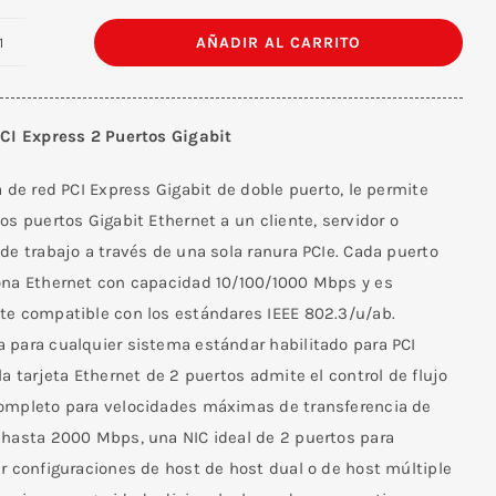
AÑADIR AL CARRITO
Tarjeta
PCI
Express
PCI Express 2 Puertos Gigabit
RJ45
2
a de red PCI Express Gigabit de doble puerto, le permite
Puertos
os puertos Gigabit Ethernet a un cliente, servidor o
Gigabit
de trabajo a través de una sola ranura PCIe. Cada puerto
cantidad
ona Ethernet con capacidad 10/100/1000 Mbps y es
te compatible con los estándares IEEE 802.3/u/ab.
 para cualquier sistema estándar habilitado para PCI
la tarjeta Ethernet de 2 puertos admite el control de flujo
ompleto para velocidades máximas de transferencia de
 hasta 2000 Mbps, una NIC ideal de 2 puertos para
r configuraciones de host de host dual o de host múltiple