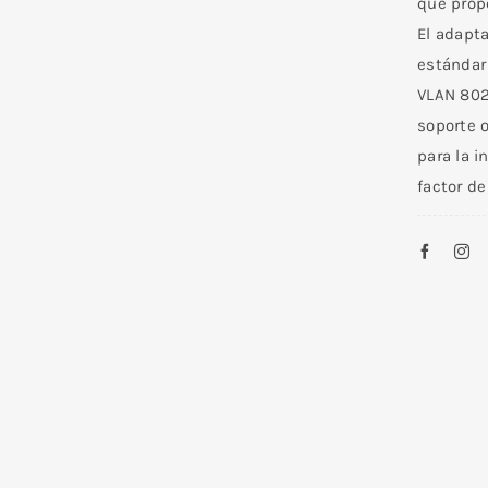
que propo
El adapta
estándar
VLAN 802
soporte o
para la 
factor d