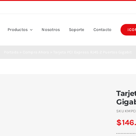
Productos
Nosotros
Soporte
Contacto
¡CO
Portada
»
Compra Ahora
»
Tarjeta PCI Express RJ45 2 Puertos Gigabit
Tarje
Gigab
SKU
KMPC
$
146