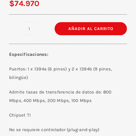
$
74.970
AÑADIR AL CARRITO
Tarjeta
PCI
Express
Especificaciones:
FireWire
2
Puertos: 1 x 1394a (6 pines) y 2 x 1394b (9 pines,
x
bilingüe)
1394b
+
Admite tasas de transferencia de datos de: 800
1
Mbps, 400 Mbps, 200 Mbps, 100 Mbps
x
Chipset TI
1394a
cantidad
No se requiere controlador (plug-and-play)