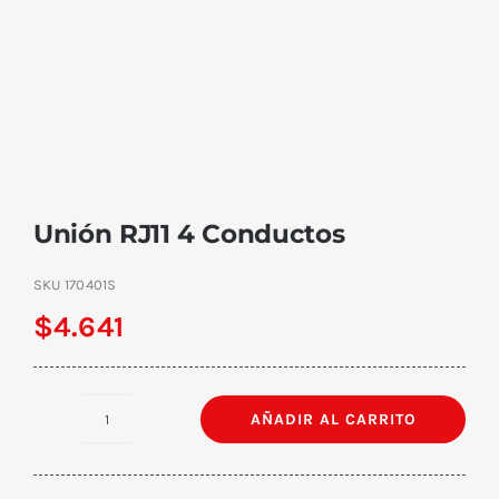
Unión RJ11 4 Conductos
SKU
170401S
$
4.641
AÑADIR AL CARRITO
Unión
RJ11
4