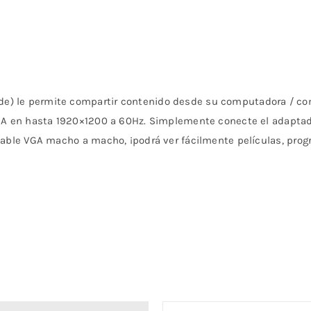
e) le permite compartir contenido desde su computadora / com
VGA en hasta 1920×1200 a 60Hz. Simplemente conecte el adaptad
 cable VGA macho a macho, ¡podrá ver fácilmente películas, pro