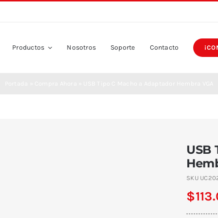
Productos
Nosotros
Soporte
Contacto
¡CO
Portada
»
Compra Ahora
»
USB Tipo C Macho a Adaptador Hembra VGA
USB 
Hemb
SKU
UC20
$
113