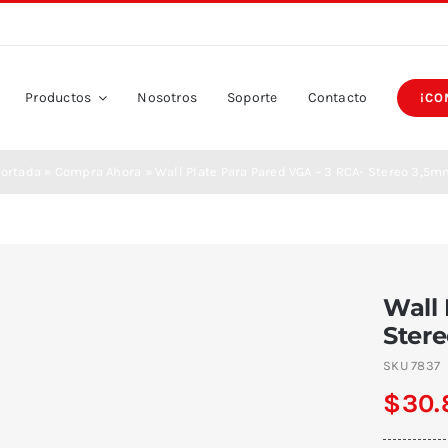
Productos
Nosotros
Soporte
Contacto
¡CO
Portada
»
Compra Ahora
»
Wall Plate Para Pared VGA – 3 RCA- Stereo 3,5
Wall 
Ster
SKU
7837
$
30.