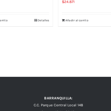
$
24.871
arrito
Detalles
Añadir al carrito
BARRANQUILLA:
C.C. Parque Central Local 148