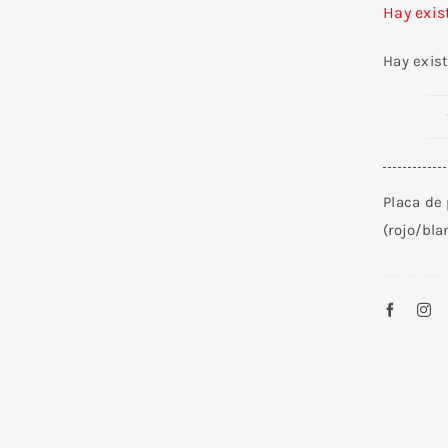
Hay exis
Hay exis
Placa de
(rojo/bl