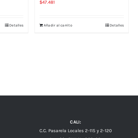
$
47.481
Detalles
Añadir al carrito
Detalles
CALI:
C.C. Pasarela Locales 2-115 y 2-120