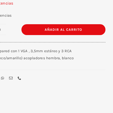
tencias
tencias
AÑADIR AL CARRITO
Wall
Plate
Para
 pared con 1 VGA , 3,5mm estéreo y 3 RCA
Pared
anco/amarillo) acopladores hembra, blanco
VGA
-
3
RCA-
Stereo
3,5mm
cantidad