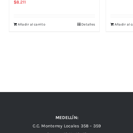
$
8.211
Añadir al carrito
Detalles
Añadir al c
MEDELLÍN:
C.C. Monterrey Locales 358 – 359