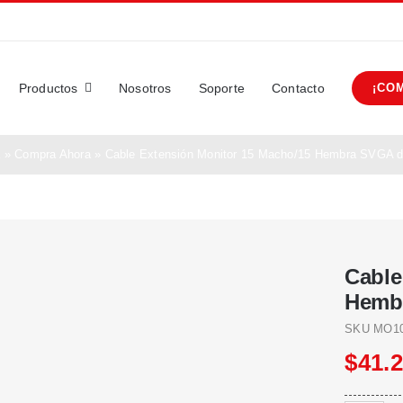
Productos
Nosotros
Soporte
Contacto
¡CO
a
»
Compra Ahora
»
Cable Extensión Monitor 15 Macho/15 Hembra SVGA d
Cable
Hembr
SKU
MO10
$
41.