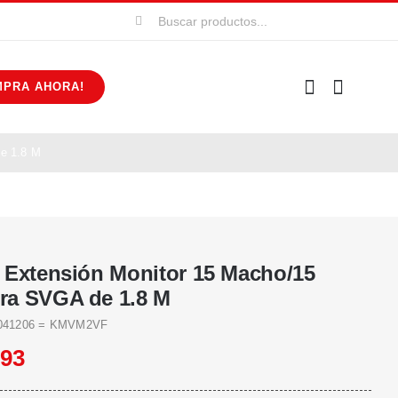
Buscar:
MPRA AHORA!
e 1.8 M
 Extensión Monitor 15 Macho/15
a SVGA de 1.8 M
41206 = KMVM2VF
293