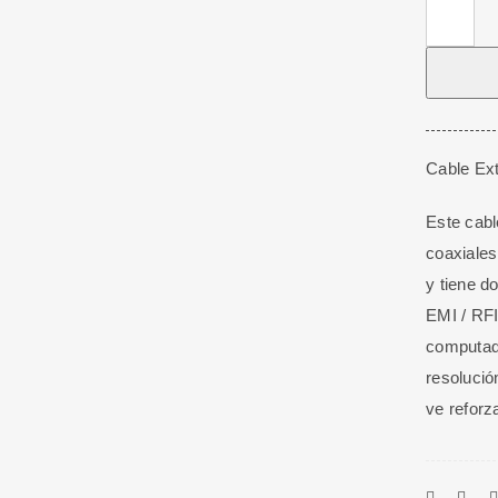
Cable
Extensió
Monitor
15
Macho/1
Hembra
Cable Ex
SVGA
Este cabl
de
coaxiales
1.8
y tiene d
M
EMI / RFI
cantidad
computad
resolució
ve reforza