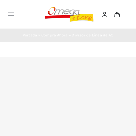
Saltar
al
Toggle
contenido
Navigation
Inicio
Portada
»
Compra Ahora
»
Divisor de Línea de AC
Tienda
Nosotros
Soporte
Contacto
Compra Ahora