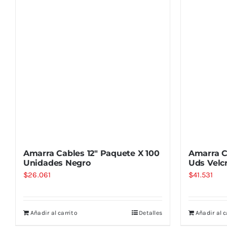
Amarra Cables 12″ Paquete X 100
Amarra C
Unidades Negro
Uds Velc
$
26.061
$
41.531
Añadir al carrito
Detalles
Añadir al c