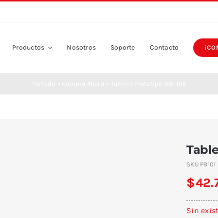
Productos
Nosotros
Soporte
Contacto
¡CO
Portada
»
Compra Ahora
»
Tablero Prototipo WB-106
Tabl
SKU
PB101
$
42.
Sin exis