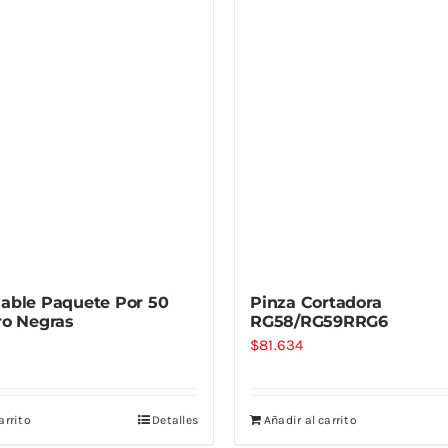
able Paquete Por 50
Pinza Cortadora
ro Negras
RG58/RG59RRG6
$
81.634
arrito
Detalles
Añadir al carrito