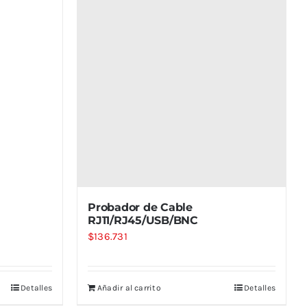
Probador de Cable
RJ11/RJ45/USB/BNC
$
136.731
Detalles
Añadir al carrito
Detalles