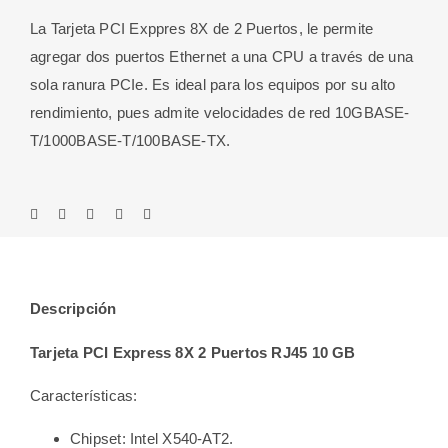
10
La Tarjeta PCI Exppres 8X de 2 Puertos, le permite
GB
agregar dos puertos Ethernet a una CPU a través de una
cantidad
sola ranura PCIe. Es ideal para los equipos por su alto
rendimiento, pues admite velocidades de red 10GBASE-
T/1000BASE-T/100BASE-TX.
Descripción
Tarjeta PCI Express 8X 2 Puertos RJ45 10 GB
Características:
Chipset: Intel X540-AT2.